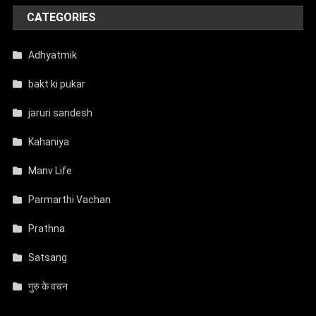
CATEGORIES
Adhyatmik
bakt ki pukar
jaruri sandesh
Kahaniya
Manv Life
Parmarthi Vachan
Prathna
Satsang
गुरु के वचन