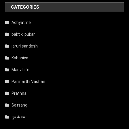
CATEGORIES
Adhyatmik
bakt ki pukar
jaruri sandesh
Kahaniya
Manv Life
Parmarthi Vachan
Prathna
Satsang
गुरु के वचन