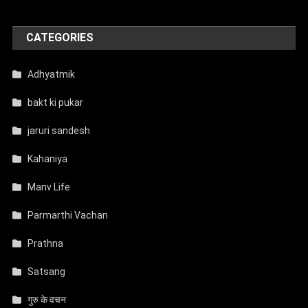
CATEGORIES
Adhyatmik
bakt ki pukar
jaruri sandesh
Kahaniya
Manv Life
Parmarthi Vachan
Prathna
Satsang
गुरु के वचन