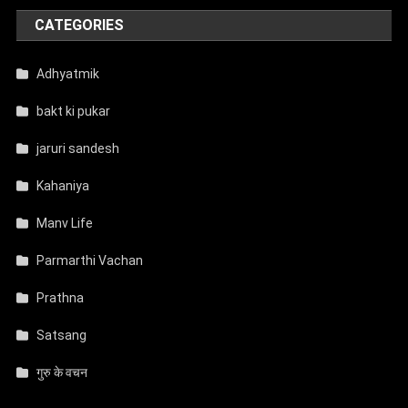
CATEGORIES
Adhyatmik
bakt ki pukar
jaruri sandesh
Kahaniya
Manv Life
Parmarthi Vachan
Prathna
Satsang
गुरु के वचन