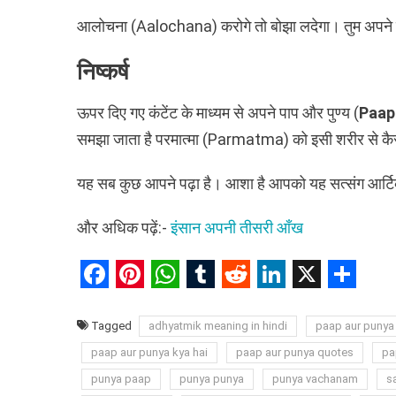
आलोचना (Aalochana) करोगे तो बोझा लदेगा। तुम अपने गुण
निष्कर्ष
ऊपर दिए गए कंटेंट के माध्यम से अपने पाप और पुण्य (
Paap
समझा जाता है परमात्मा (Parmatma) को इसी शरीर से कैसे 
यह सब कुछ आपने पढ़ा है। आशा है आपको यह सत्संग आर्ट
और अधिक पढ़ें:-
इंसान अपनी तीसरी आँख
Facebook
Pinterest
WhatsApp
Tumblr
Reddit
LinkedIn
X
Shar
Tagged
adhyatmik meaning in hindi
paap aur punya
paap aur punya kya hai
paap aur punya quotes
pa
punya paap
punya punya
punya vachanam
s