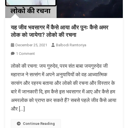
यह जीव भवसागर में कैसे आया और पुनः कैसे अमर
लोक को जायेगा? लोको की रचना
December 25, 2021
Balbodi Ramtoriya
On
1 Comment
यह
लोको की रचना: जय गुरुदेव, परम संत बाबा जयगुरुदेव जी
जीव
भवसागर
महाराज ने सत्संग में अपने अनुयायियों को वह आध्यात्मिक
में
सत्संग और रहस्य बताया और लोको की रचना और विस्तार के
कैसे
बारे में जानकारी दि, हम कैसे इस भवसागर में आए और कैसे हम
आया
और
अमरलोक को प्राप्त कर सकते हैं? सबसे पहले जीव कैसे आया
पुनः
और […]
कैसे
अमर
लोक
Continue Reading