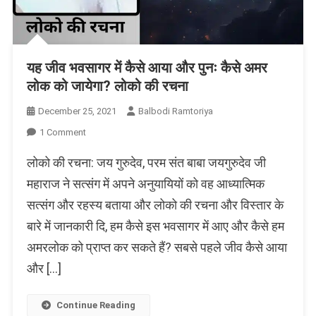
यह जीव भवसागर में कैसे आया और पुनः कैसे अमर
लोक को जायेगा? लोको की रचना
December 25, 2021
Balbodi Ramtoriya
On
1 Comment
यह
लोको की रचना: जय गुरुदेव, परम संत बाबा जयगुरुदेव जी
जीव
भवसागर
महाराज ने सत्संग में अपने अनुयायियों को वह आध्यात्मिक
में
सत्संग और रहस्य बताया और लोको की रचना और विस्तार के
कैसे
बारे में जानकारी दि, हम कैसे इस भवसागर में आए और कैसे हम
आया
और
अमरलोक को प्राप्त कर सकते हैं? सबसे पहले जीव कैसे आया
पुनः
और […]
कैसे
अमर
लोक
Continue Reading