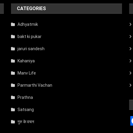
CATEGORIES
Adhyatmik
bakt ki pukar
jaruri sandesh
Kahaniya
Manv Life
Parmarthi Vachan
Prathna
Satsang
गुरु के वचन