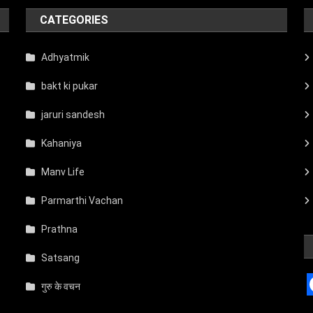
CATEGORIES
Adhyatmik
bakt ki pukar
jaruri sandesh
Kahaniya
Manv Life
Parmarthi Vachan
Prathna
Satsang
गुरु के वचन