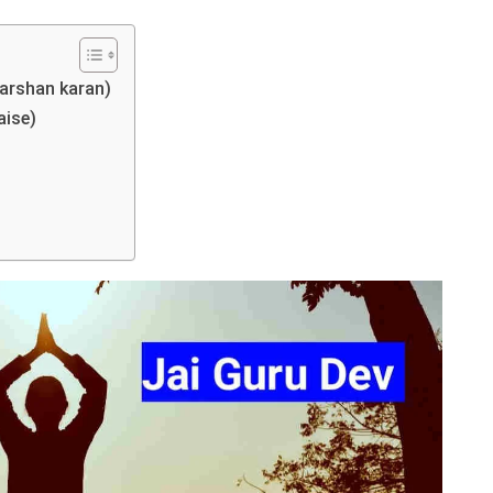
 darshan karan)
aise)