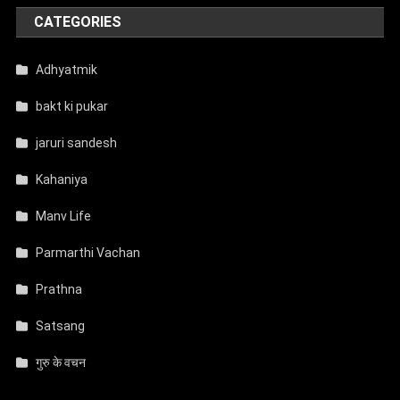
CATEGORIES
Adhyatmik
bakt ki pukar
jaruri sandesh
Kahaniya
Manv Life
Parmarthi Vachan
Prathna
Satsang
गुरु के वचन