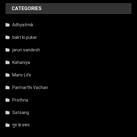
CATEGORIES
Adhyatmik
bakt ki pukar
jaruri sandesh
Kahaniya
Manv Life
Parmarthi Vachan
Prathna
Satsang
गुरु के वचन