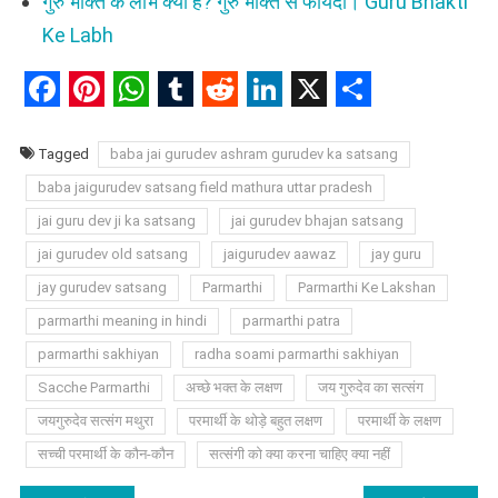
गुरु भक्ति के लाभ क्या है? गुरु भक्ति से फायदा। Guru Bhakti
Ke Labh
Facebook
Pinterest
WhatsApp
Tumblr
Reddit
LinkedIn
X
Share
Tagged
baba jai gurudev ashram gurudev ka satsang
baba jaigurudev satsang field mathura uttar pradesh
jai guru dev ji ka satsang
jai gurudev bhajan satsang
jai gurudev old satsang
jaigurudev aawaz
jay guru
jay gurudev satsang
Parmarthi
Parmarthi Ke Lakshan
parmarthi meaning in hindi
parmarthi patra
parmarthi sakhiyan
radha soami parmarthi sakhiyan
Sacche Parmarthi
अच्छे भक्त के लक्षण
जय गुरुदेव का सत्संग
जयगुरुदेव सत्संग मथुरा
परमार्थी के थोड़े बहुत लक्षण
परमार्थी के लक्षण
सच्ची परमार्थी के कौन-कौन
सत्संगी को क्या करना चाहिए क्या नहीं