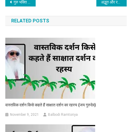
Post
गुरु भक्ति का लाभ और फायदा जाने कुछ बातें। Guru Bhakti Ke Labh
अद्भुत और रहस्यमय- आध्यात्मिक प्रश्न उत्तर | जाने क्या और कैसे? Adhyatmik prsno ke Uttar
navigation
RELATED POSTS
वास्तविक दर्शन किसे कहते हैं साक्षात दर्शन का रहस्य {जय गुरुदेव}
November 9, 2021
Balbodi Ramtoriya